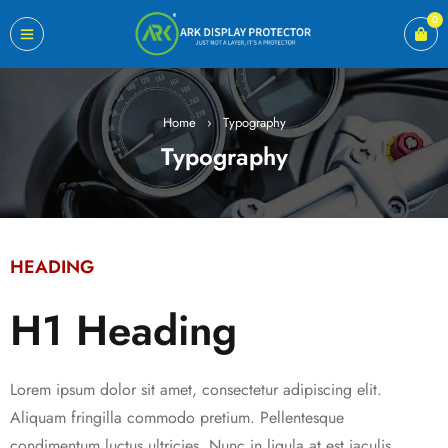
0
Home
›
Typography
Typography
HEADING
H1 Heading
Lorem ipsum dolor sit amet, consectetur adipiscing elit.
Aliquam fringilla commodo pretium. Pellentesque
condimentum luctus ultricies. Nunc in ligula at est iaculis