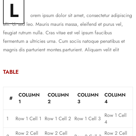
L
orem ipsum dolor sit amet, consectetur adipiscing
elit. Ut sed leo. Mauris mauris massa, eleifend et purus vel,
feugiat rutrum nulla. Cras vitae est vel ipsum faucibus
fermentum a ultricies urna. Cum sociis natoque penatibus et
magnis dis parturient montes.parturient. Aliquam velit elit
TABLE
COLUMN
COLUMN
COLUMN
COLUMN
#
1
2
3
4
Row 1 Cell
1
Row 1 Cell 1
Row 1 Cell 2
Row 1 Cell 3
4
Row 2 Cell
Row 2 Cell
Row 2 Cell